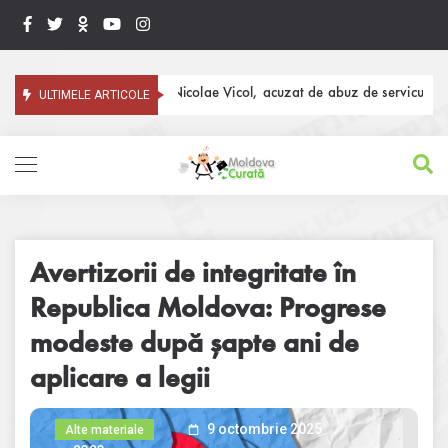
ef al Fiscului, Nicolae Vicol, acuzat de abuz de servicu, a fost achitat și
ULTIMELE ARTICOLE
Avertizorii de integritate în
Republica Moldova: Progrese
modeste după șapte ani de
aplicare a legii
9 octombrie 2025
Alte materiale