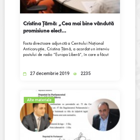
Cristina Țărnă: „Cea mai bine vândută
promisiune elect...
Fosta directoare adjunctă a Centrului Național
Anticorupție, Cristina Țărnă, a acordat un interviu
postului de radio ”Europa Liberă”, în care a făcut
unele aprecieri ale activităților guvernării pe
segmentul reformarea justiției și lupta anti-corupție.
27 decembrie 2019
2235
Alte materiale